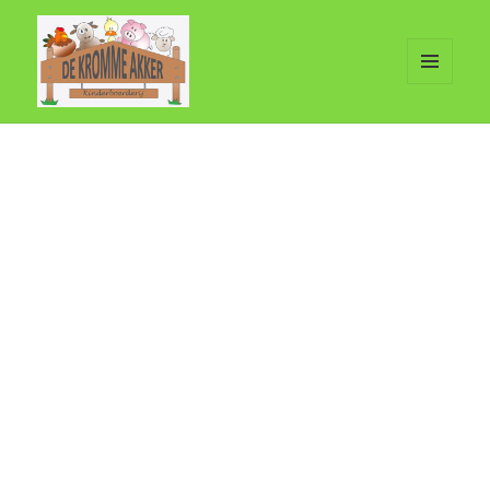
MENU
EN
De Kromme Akker
WIDGETS